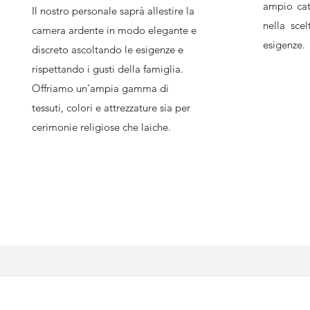
ampio cat
Il nostro personale saprà allestire la
nella sce
camera ardente in modo elegante e
esigenze.
discreto ascoltando le esigenze e
rispettando i gusti della famiglia.
Offriamo un’ampia gamma di
tessuti, colori e attrezzature sia per
cerimonie religiose che laiche.
Informat