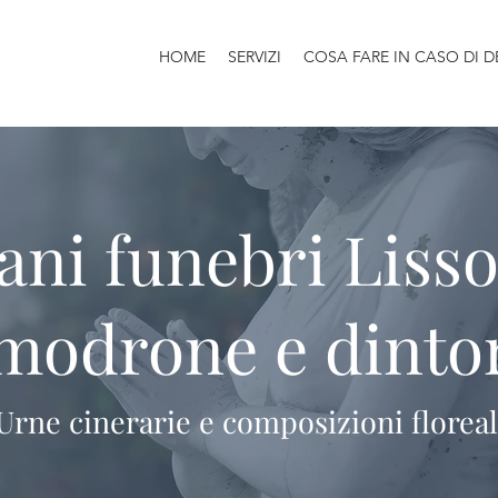
HOME
SERVIZI
COSA FARE IN CASO DI 
ani funebri Lisso
modrone e dinto
Urne cinerarie e composizioni floreal