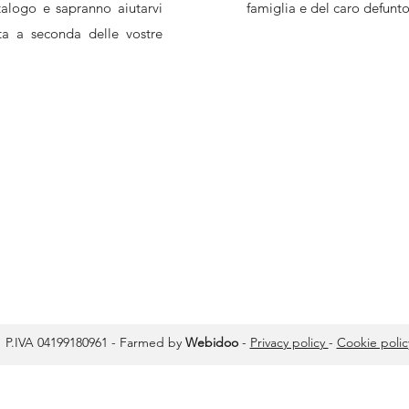
alogo e sapranno aiutarvi
famiglia e del caro defunto
lta a seconda delle vostre
P.IVA 04199180961​ - Farmed by
Webidoo
-
Privacy policy
-
Cookie polic
iva sulla raccolta
Le tue preferenze relative alla priva