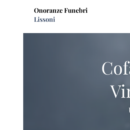
Onoranze Funebri
Lissoni
Cof
Vi