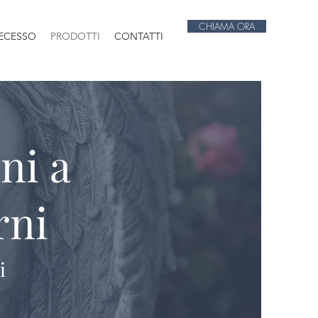
CHIAMA ORA
DECESSO
PRODOTTI
CONTATTI
ni a
rni
i